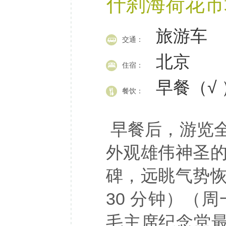
什刹海荷花市
旅游车
交通：
北京
住宿：
早餐（√ 
餐饮：
早餐后，游览
外观雄伟神圣
碑，远眺气势
30 分钟）（
毛主席纪念堂最