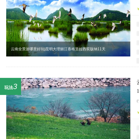
云南全景游哪里好玩|昆明大理丽江香格里拉西双版纳11天
3
玩法