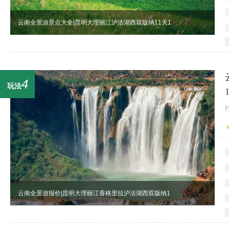
云南全景游景点大全|昆明大理丽江泸沽湖西双版纳11天1
4
玩法
云南全景游报价|昆明大理丽江香格里拉泸沽湖西双版纳1