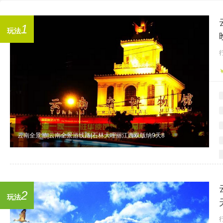
1
玩法
云南全景游|云南全景游线路|石林大理丽江西双版纳9天8
2
玩法